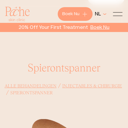
+
NL
Boek Nu
Pêche
20% Off Your First Treatment
Boek
Nu
Spierontspanner
ALLE BEHANDELINGEN
INJECTABLES & CHIRURGIE
SPIERONTSPANNER