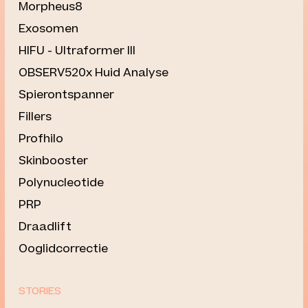
Morpheus8
Exosomen
HIFU - Ultraformer III
OBSERV520x Huid Analyse
Spierontspanner
Fillers
Profhilo
Skinbooster
Polynucleotide
PRP
Draadlift
Ooglidcorrectie
STORIES