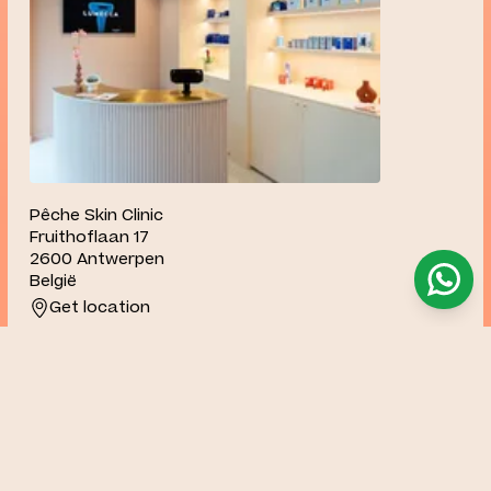
Pêche Skin Clinic
Fruithoflaan 17
2600 Antwerpen
België
Get location
antwerp@pecheclinics.com
+32 4722 60 443