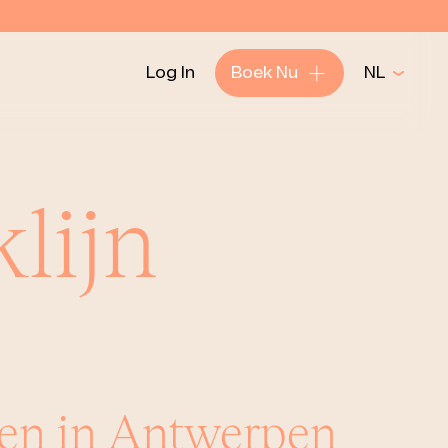
+
Log In
Boek Nu
NL
lijn
nen in Antwerpen