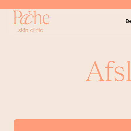
B
Pêche
Afs